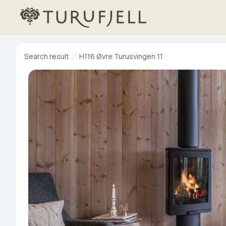
Search result
H116 Øvre Turusvingen 11