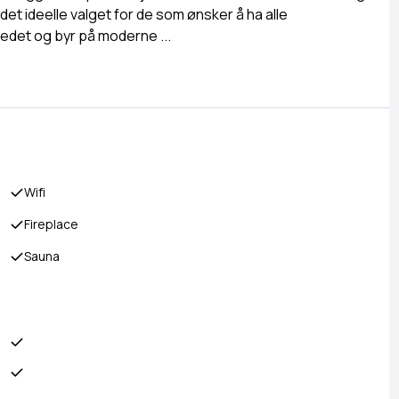
 det ideelle valget for de som ønsker å ha alle
nnredet og byr på moderne
...
Wifi
Fireplace
Sauna